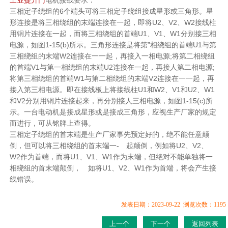
三相定子绕组的6个端头可将三相定子绕组接成星形或三角形。星
形连接是将三相绕组的末端连接在一起，即将U2、V2、W2接线柱
用铜片连接在一起，而将三相绕组的首端U1、V1、W1分别接三相
电源，如图1-15(b)所示。三角形连接是将第”相绕组的首端U1与第
三相绕组的末端W2连接在一一起，再接入一相电源;将第二相绕组
的首端V1与第一相绕组的末端U2连接在一起，再接人第二相电源;
将第三相绕组的首端W1与第二相绕组的末端V2连接在一一起，再
接入第三相电源。即在接线板上将接线柱U1和W2、V1和U2、W1
和V2分别用铜片连接起来，再分别接人三相电源，如图1-15(c)所
示。一台电动机是接成星形或是接成三角形，应视生产厂家的规定
而进行，可从铭牌上查得。
三相定子绕组的首末端是生产厂家事先预定好的，绝不能任意颠
倒，但可以将三相绕组的首末端一- 起颠倒，例如将U2、V2、
W2作为首端，而将U1、V1、W1作为末端，但绝对不能单独将一
相绕组的首末端颠倒， 如将U1、V2、W1作为首端，将会产生接
线错误。
发表日期：2023-09-22 浏览次数：1195
上一个
下一个
返回列表