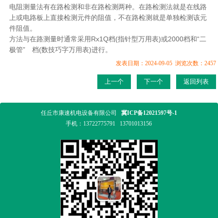
电阻测量法有在路检测和非在路检测两种。在路检测法就是在线路
上或电路板上直接检测元件的阻值，不在路检测就是单独检测该元
件阻值。
方法与在路测量时通常采用Rx1Q档(指针型万用表)或2000档和“二
极管” 档(数技巧字万用表)进行。
发表日期：2024-09-05 浏览次数：2457
上一个
下一个
返回列表
任丘市康速机电设备有限公司
冀ICP备12021597号-1
手机：
13722775791
13701013156