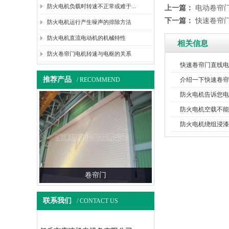
防火电机负载时转速不正常或难于...
上一篇：
电动卷帘
下一篇：
快速卷帘
防火电机运行产生噪声的排除方法
防火电机直流电动机的机械特性
相关信息
防火卷帘门电机转速与电枢的关系
快速卷帘门直线电
推荐产品
/ RECOMMEND
介绍一下快速卷帘
防火电机告诉您电
防火电机空载不能
防火电机绕组浸漆
帘门
工业提升门（视频展示）
柔性
联系我们
/ CONTACT US