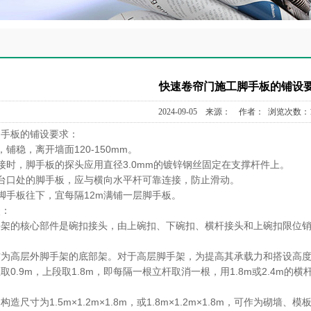
快速卷帘门施工脚手板的铺设
2024-09-05 来源： 作者： 浏览次数：1
脚手板的铺设要求：
铺稳，离开墙面120-150mm。
接时，脚手板的探头应用直径3.0mm的镀锌钢丝固定在支撑杆件上。
台口处的脚手板，应与横向水平杆可靠连接，防止滑动。
脚手板往下，宜每隔12m满铺一层脚手板。
点：
手架的核心部件是碗扣接头，由上碗扣、下碗扣、横杆接头和上碗扣限位
作为高层外脚手架的底部架。对于高层脚手架，为提高其承载力和搭设高
0.9m，上段取1.8m，即每隔一根立杆取消一根，用1.8m或2.4m的横杆取
尺寸为1.5m×1.2m×1.8m，或1.8m×1.2m×1.8m，可作为砌墙