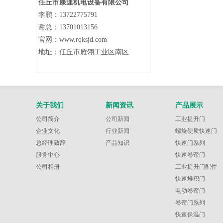
任丘市康速机电设备有限公司
李鹏：13722775791
谢总：
13701013156
官网：www.rqksjd.com
地址：
任丘市雁翎工业区南区
关于我们
新闻资讯
产品展示
公司简介
公司新闻
工业提升门
企业文化
行业新闻
螺旋硬质快速门
总经理致辞
产品知识
快速门系列
服务中心
快速卷帘门
公司相册
工业提升门配件
快速堆积门
电动卷帘门
卷帘门系列
快速保温门