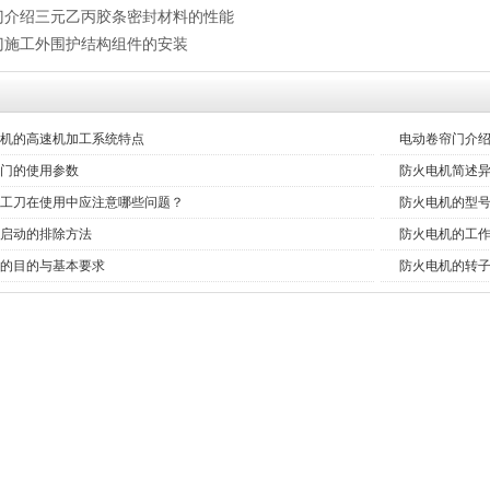
门介绍三元乙丙胶条密封材料的性能
门施工外围护结构组件的安装
机的高速机加工系统特点
电动卷帘门介
门的使用参数
防火电机简述
工刀在使用中应注意哪些问题？
防火电机的型
启动的排除方法
防火电机的工
的目的与基本要求
防火电机的转
门
柔性门
工业提升门（