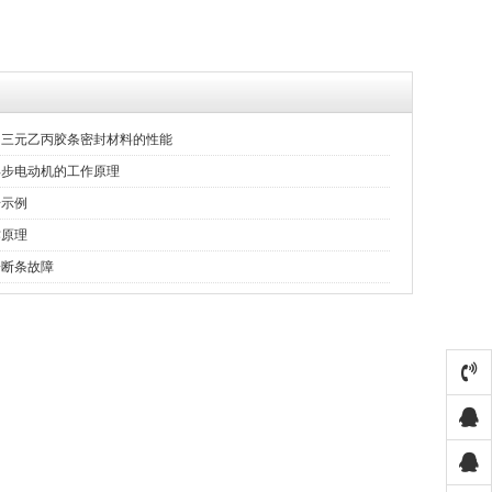
绍三元乙丙胶条密封材料的性能
异步电动机的工作原理
号示例
作原理
子断条故障
视频展示）
螺旋硬质快速门
电动卷帘