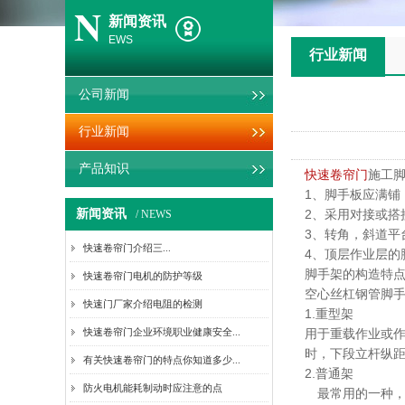
N
新闻资讯
EWS
行业新闻
公司新闻
行业新闻
产品知识
快速卷帘门
施工
1、脚手板应满铺，
新闻资讯
2、采用对接或搭
/ NEWS
3、转角，斜道平
快速卷帘门介绍​三...
4、顶层作业层的
脚手架的构造特
快速卷帘门电机的防护等级
空心丝杠钢管脚
快速门厂家介绍电阻的检测
1.重型架
快速卷帘门企业环境职业健康安全...
用于重载作业或
时，下段立杆纵距取
有关快速卷帘门的特点你知道多少...
2.普通架
防火电机能耗制动时应注意的点
最常用的一种，构造